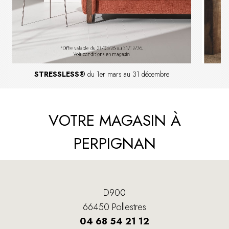
STRESSLESS®
du 1er mars au 31 décembre
S
VOTRE MAGASIN À
PERPIGNAN
D900
66450 Pollestres
04 68 54 21 12